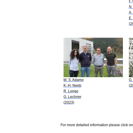
F.
N.
A.
E.
(2
M. S. Adamo
G.
K.-H. Neeb
(2
R. Longo
G. Lechner
(2023)
For more detailed information please click on