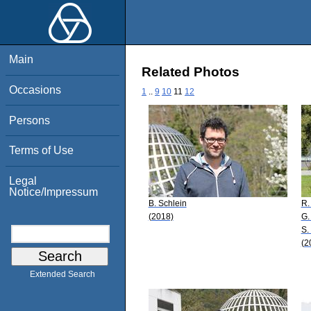
Main
Related Photos
Occasions
1
..
9
10
11
12
Persons
Terms of Use
Legal
Notice/Impressum
B. Schlein
R.
(2018)
G.
S.
(2
Extended Search