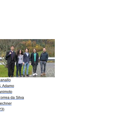
Ranallo
S. Adamo
Tanimoto
orrea da Silva
Lechner
23)