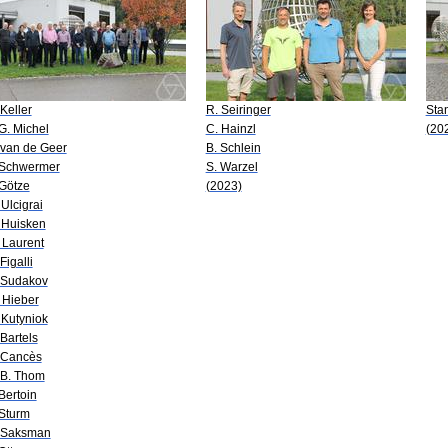
 Keller
R. Seiringer
Sta
 G. Michel
C. Hainzl
(20
 van de Geer
B. Schlein
 Schwermer
S. Warzel
 Götze
(2023)
 Ulcigrai
 Huisken
 Laurent
Figalli
 Sudakov
 Hieber
 Kutyniok
 Bartels
 Cancès
 B. Thom
 Bertoin
 Sturm
 Saksman