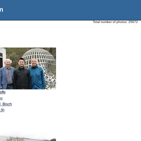
n
Total number of photos:
25672
affe
iu
. Bisch
19)