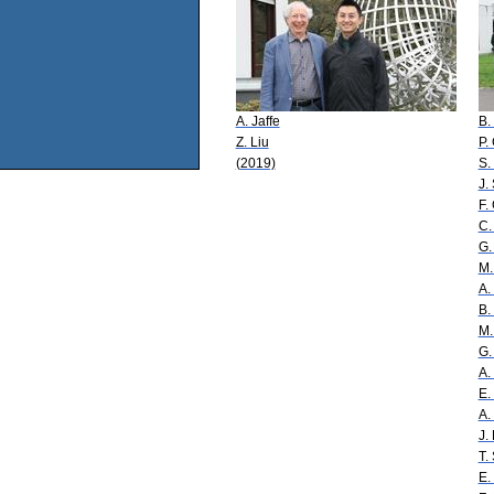
A. Jaffe
B.
Z. Liu
P.
(2019)
S.
J.
F.
C.
G.
M.
A. 
B.
M.
G.
A.
E.
A.
J.
T.
E.