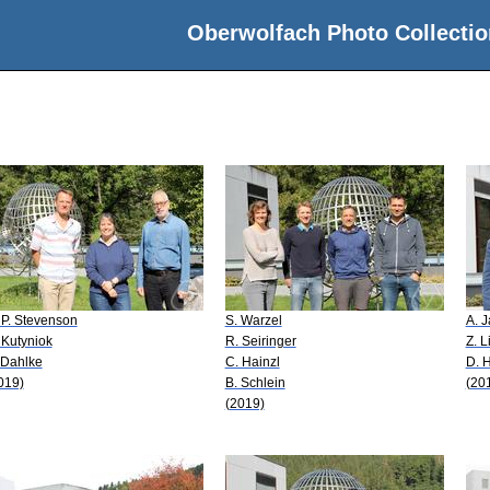
Oberwolfach Photo Collectio
 P. Stevenson
S. Warzel
A. J
 Kutyniok
R. Seiringer
Z. L
 Dahlke
C. Hainzl
D. H
019)
B. Schlein
(20
(2019)