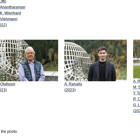
 Otto
 Anantharaman
 K. Wienhard
 Viehmann
022)
A. 
 Olafsson
A. Ranallo
M. 
023)
(2023)
Y. 
R. C
G. 
(20
 the photo.