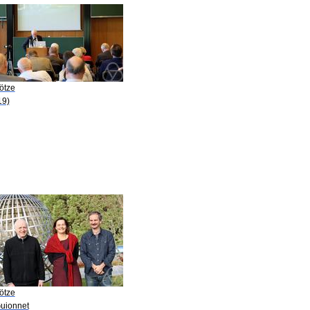
ötze
19)
ötze
Guionnet