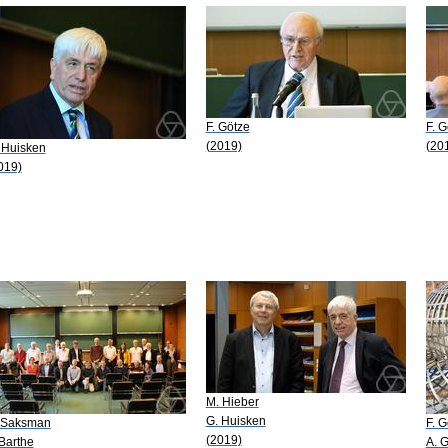
F. Götze
F. G
(2019)
(20
 Huisken
019)
M. Hieber
G. Huisken
 Saksman
F. G
(2019)
 Barthe
A. 