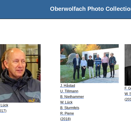
Oberwolfach Photo Collectio
J. Håstad
F. G
U. Tillmann
W. 
B. Niethammer
(20
W. Lück
 Lück
B. Sturmfels
017)
R. Piene
(2018)