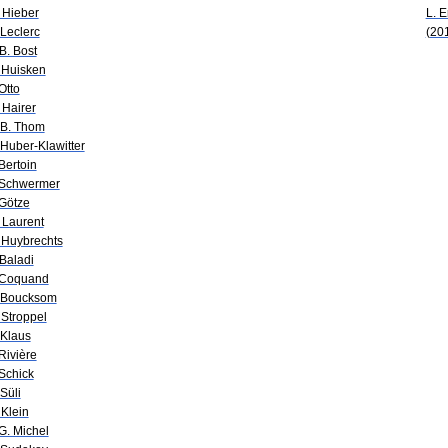
 Hieber
L. 
 Leclerc
(20
-B. Bost
 Huisken
 Otto
 Hairer
 B. Thom
 Huber-Klawitter
 Bertoin
 Schwermer
 Götze
 Laurent
 Huybrechts
 Baladi
 Coquand
 Boucksom
 Stroppel
 Klaus
 Rivière
 Schick
 Süli
 Klein
 G. Michel