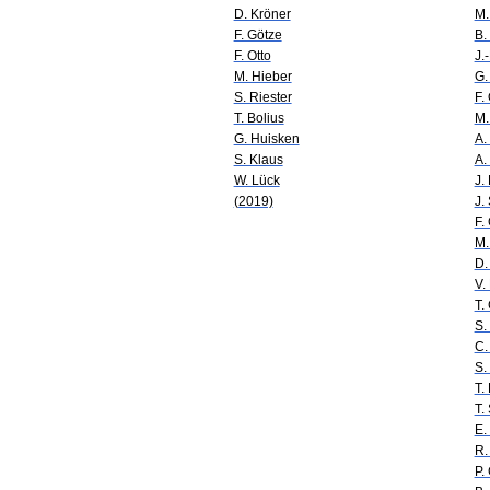
D. Kröner
M.
F. Götze
B.
F. Otto
J.
M. Hieber
G.
S. Riester
F.
T. Bolius
M.
G. Huisken
A.
S. Klaus
A.
W. Lück
J.
(2019)
J.
F.
M.
D.
V.
T.
S.
C.
S.
T.
T.
E.
R.
P.