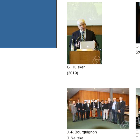
G.
(2
G. Huisken
(2019)
J.-P. Bourguignon
E.
J. Neitzke
F.