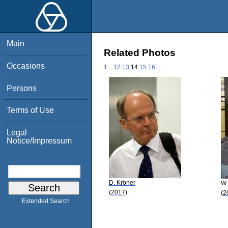
Main
Related Photos
Occasions
1
..
12
13
14
15
16
Persons
Terms of Use
Legal
Notice/Impressum
D. Kröner
W.
(2017)
(2
Extended Search