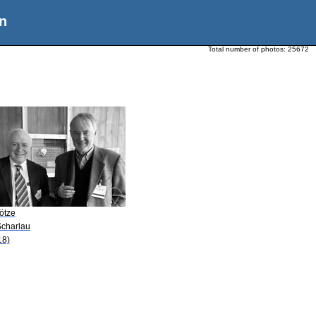
n
Total number of photos:
25672
ötze
Scharlau
18)