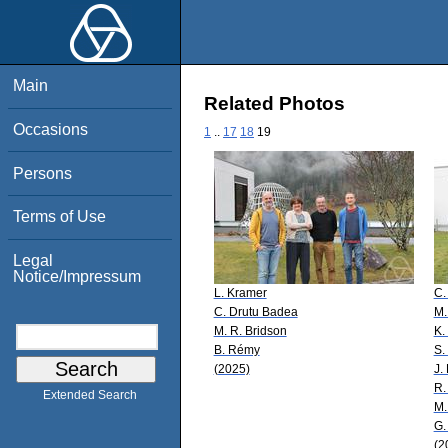
Main
Related Photos
Occasions
1
..
17
18
19
Persons
Terms of Use
Legal
Notice/Impressum
L. Kramer
C.
C. Drutu Badea
M.
M. R. Bridson
K.
B. Rémy
S.
(2025)
J.
R.
Extended Search
M.
G.
(2