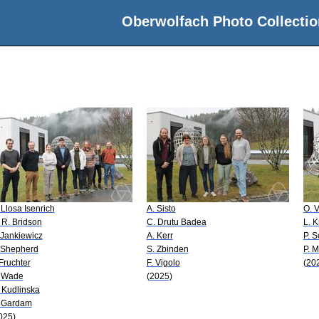
Oberwolfach Photo Collectio
 Llosa Isenrich
A. Sisto
O. 
 R. Bridson
C. Drutu Badea
L. 
 Jankiewicz
A. Kerr
P. 
 Shepherd
S. Zbinden
P. M
 Fruchter
F. Vigolo
(20
 Wade
(2025)
 Kudlinska
 Gardam
025)