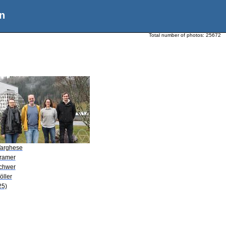
n
Total number of photos:
25672
Varghese
Kramer
Schwer
öller
25)