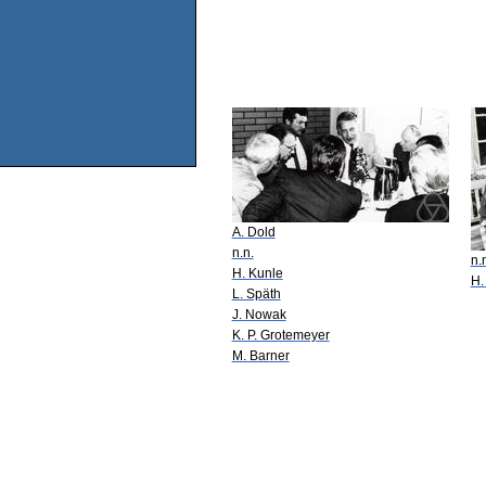
A. Dold
n.n.
n.
H. Kunle
H.
L. Späth
J. Nowak
K. P. Grotemeyer
M. Barner