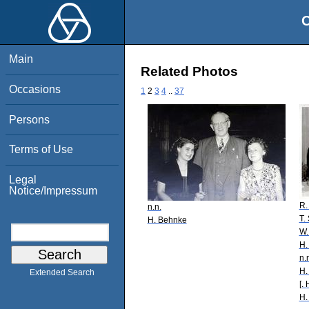
O
Main
Related Photos
Occasions
1
2
3
4
..
37
Persons
Terms of Use
Legal
Notice/Impressum
R.
n.n.
T.
H. Behnke
W.
H.
n.
H.
Extended Search
[.
H.