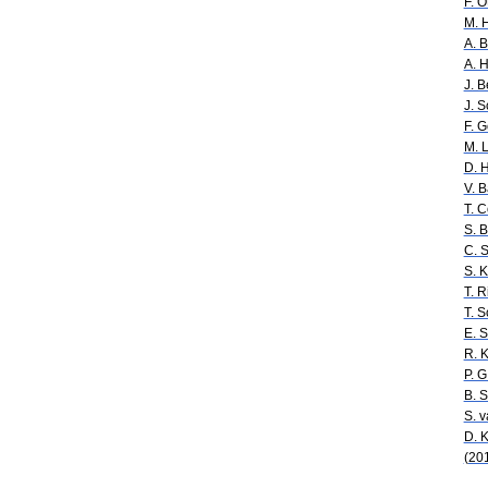
F. O
M. H
A. 
A. H
J. B
J. 
F. G
M. 
D. 
V. B
T. 
S. 
C. S
S. 
T. R
T. S
E. S
R. K
P. G
B. 
S. 
D. 
(20