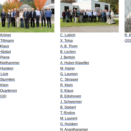
 Kröner
C. Lubich
R. K
 Tillmann
X. Tolsa
(20
 Klaus
A. B. Thom
 Håstad
B. Leclerc
 Piene
J. Bertoin
 Niethammer
A. Huber-Klawitter
 Huisken
M. Hairer
 Lück
G. Laumon
 Sturmfels
C. Stroppel
 Klein
R. Klein
 Quarteroni
S. Klaus
016)
B. Edixhoven
J. Schwermer
B. Siebert
T. Rivière
M. Laurent
G. Huisken
N. Anantharaman