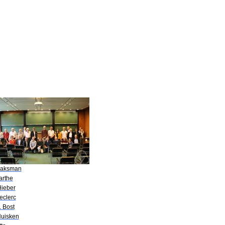
Saksman
arthe
Hieber
eclerc
. Bost
Huisken