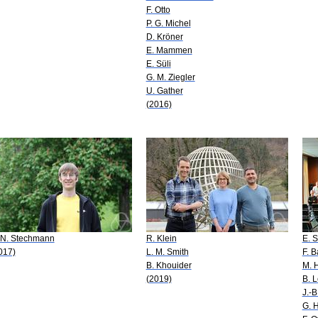
F. Otto
P. G. Michel
D. Kröner
E. Mammen
E. Süli
G. M. Ziegler
U. Gather
(2016)
 N. Stechmann
R. Klein
E. 
017)
L. M. Smith
F. B
B. Khouider
M. 
(2019)
B. L
J.-B
G. 