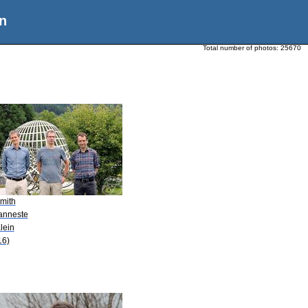
n
Total number of photos:
25670
Smith
Vanneste
lein
16)