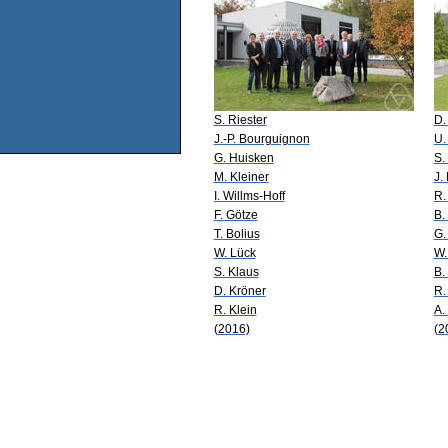
S. Riester
D.
J.-P. Bourguignon
U.
G. Huisken
S.
M. Kleiner
J.
I. Willms-Hoff
R.
F. Götze
B.
T. Bolius
G.
W. Lück
W.
S. Klaus
B.
D. Kröner
R.
R. Klein
A.
(2016)
(2