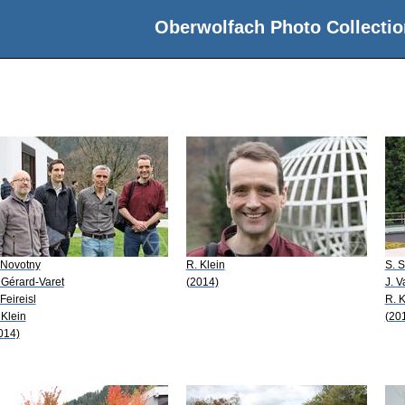
Oberwolfach Photo Collectio
 Novotny
R. Klein
S. 
 Gérard-Varet
(2014)
J. 
 Feireisl
R. K
 Klein
(20
014)