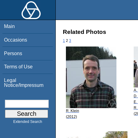
Main
Related Photos
Occasions
1
2
3
Persons
Terms of Use
Legal
Notice/Impressum
A.
D.
E.
R.
R. Klein
(2
(2012)
Extended Search