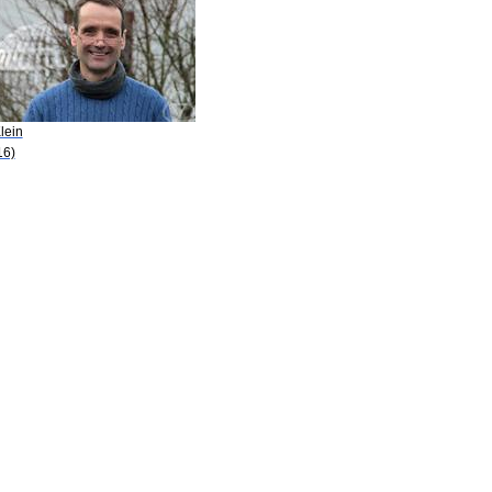
lein
16)