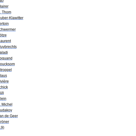
tto
airer
B. Thom
uber-Klawitter
ertoin
Schwermer
ötze
Laurent
Huybrechts
aladi
Coquand
Boucksom
troppel
Klaus
ivière
chick
üli
lein
. Michel
Sudakov
van de Geer
Kröner
19)