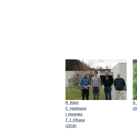
R. Klein
S.
C. Hartmann
(2
I. Horenko
T. J. O'Kane
(2016)