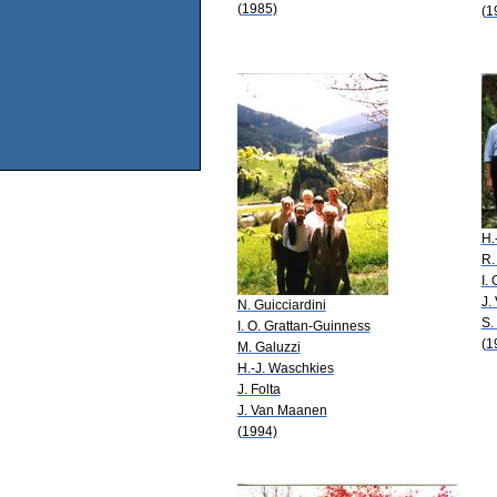
(1985)
(1
H.
R.
I.
J.
N. Guicciardini
S.
I. O. Grattan-Guinness
(1
M. Galuzzi
H.-J. Waschkies
J. Folta
J. Van Maanen
(1994)