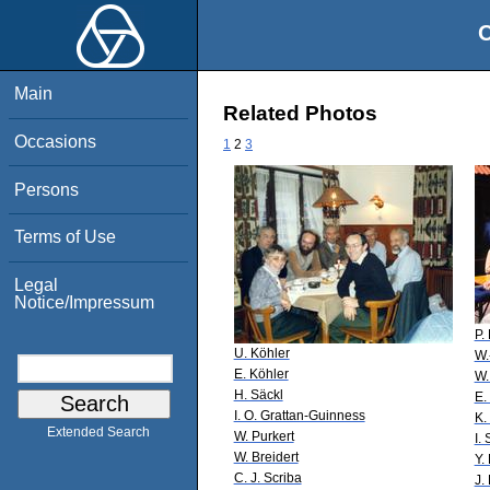
O
Main
Related Photos
Occasions
1
2
3
Persons
Terms of Use
Legal
Notice/Impressum
P.
U. Köhler
W.
E. Köhler
W.
H. Säckl
E.
I. O. Grattan-Guinness
K.
Extended Search
W. Purkert
I.
W. Breidert
Y.
C. J. Scriba
J.