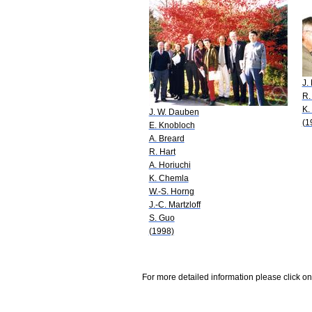
J.
R.
K.
J. W. Dauben
(1
E. Knobloch
A. Breard
R. Hart
A. Horiuchi
K. Chemla
W.-S. Horng
J.-C. Martzloff
S. Guo
(1998)
For more detailed information please click on