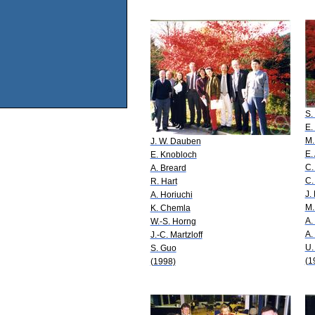
S.
E. 
M.
J. W. Dauben
E.
E. Knobloch
C.
A. Breard
C.
R. Hart
J.
A. Horiuchi
M.
K. Chemla
A.
W.-S. Horng
A.
J.-C. Martzloff
U.
S. Guo
(1
(1998)