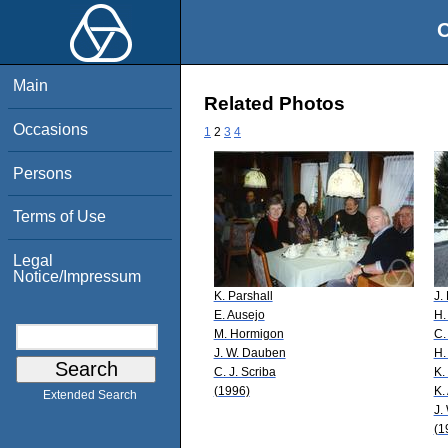
O
Main
Related Photos
Occasions
1
2
3
4
Persons
Terms of Use
Legal
Notice/Impressum
K. Parshall
J. 
E. Ausejo
H.
M. Hormigon
C.
J. W. Dauben
H.
C. J. Scriba
K.
(1996)
K.
Extended Search
J.
(1