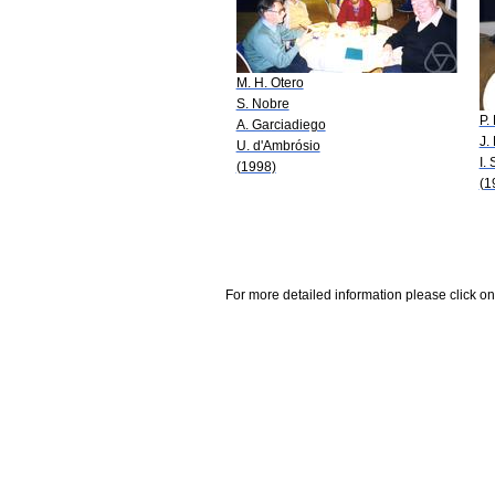
M. H. Otero
S. Nobre
P.
A. Garciadiego
J. 
U. d'Ambrósio
I.
(1998)
(1
For more detailed information please click on