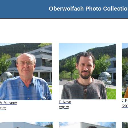
Oberwolfach Photo Collectio
J. P
E. Nevo
 V. Matveev
(20
(2012)
012)