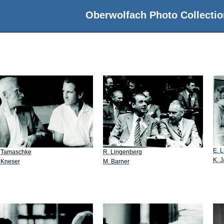
Oberwolfach Photo Collectio
E. 
 Tamaschke
R. Lingenberg
K. 
 Kneser
M. Barner