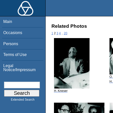
Main
Related Photos
Occasions
1
2
3
4
..
20
Persons
Terms of Use
Legal
Notice/Impressum
O.
H.
H. Kneser
Extended Search