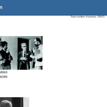
n
Total number of photos:
25672
Lukacs
Jacobs