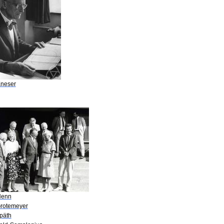
Kneser
Henn
Grotemeyer
Späth