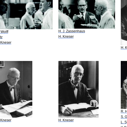
H. J. Zassenhaus
 Wolff
H. Kneser
tz
 Kneser
H. 
R. 
S. 
 Kneser
H. Kneser
L. 