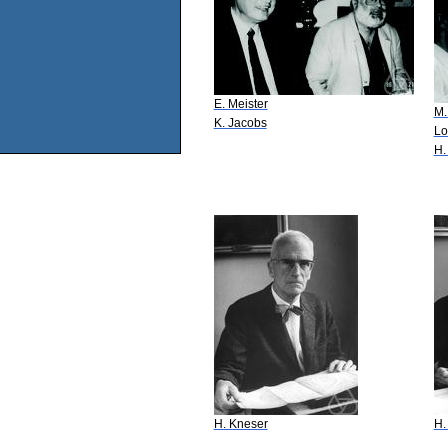
E. Meister
M.
K. Jacobs
Lo
H.
H. Kneser
H.