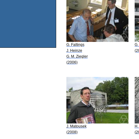
G. Faltings
G.
J. Heinze
(2
G. M. Ziegler
(2006)
J. Matousek
H.
(2008)
(2