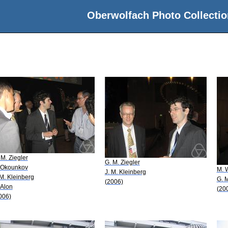
Oberwolfach Photo Collectio
 M. Ziegler
G. M. Ziegler
 Okounkov
M. 
J. M. Kleinberg
 M. Kleinberg
G. M
(2006)
 Alon
(20
006)