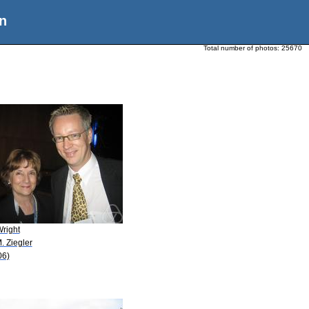
n
Total number of photos:
25670
Wright
. Ziegler
06)