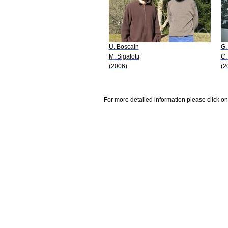
U. Boscain
G.
M. Sigalotti
C.
(2006)
(2
For more detailed information please click on