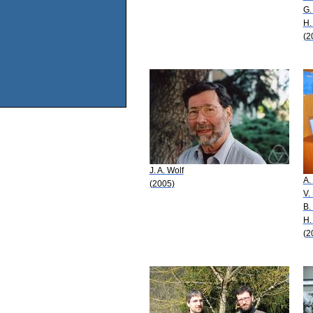
G.
H.
(2
J. A. Wolf
A.
(2005)
V.
B.
H.
(2