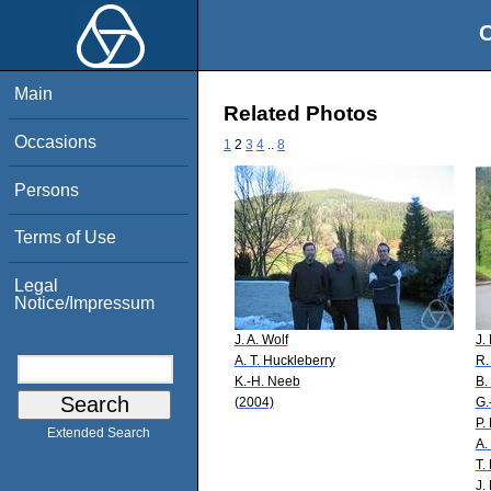
O
Main
Related Photos
Occasions
1
2
3
4
..
8
Persons
Terms of Use
Legal
Notice/Impressum
J. A. Wolf
J.
A. T. Huckleberry
R.
K.-H. Neeb
B.
(2004)
G.
P.
Extended Search
A.
T.
J.