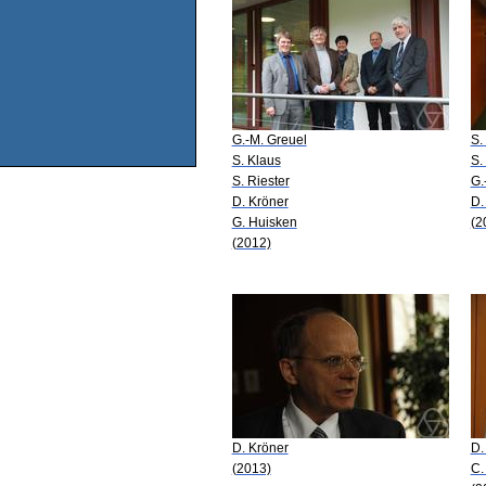
G.-M. Greuel
S.
S. Klaus
S.
S. Riester
G.
D. Kröner
D.
G. Huisken
(2
(2012)
D. Kröner
D.
(2013)
C.