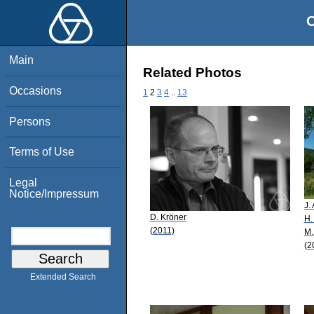
O
Main
Related Photos
Occasions
1
2
3
4
..
13
Persons
Terms of Use
Legal
Notice/Impressum
J.
D. Kröner
H.
(2011)
M.
(2
Extended Search