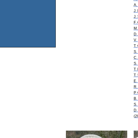
A.
J.
J.
F.
M.
D.
V.
T.
S.
C.
S.
T.
T.
E.
R.
P.
B.
S.
D.
(2