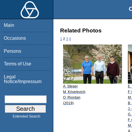
O
Main
Related Photos
Occasions
1
2
3
4
Persons
Terms of Use
Legal
Notice/Impressum
A. Steger
E.
M. Krivelevich
F.
O. Riordan
M.
(2019)
B.
J.
G.
Extended Search
F.
M.
A.