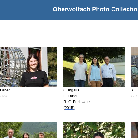
Oberwolfach Photo Collectio
 Faber
C. Ingalls
A. 
013)
E. Faber
(20
R.-O. Buchweitz
(2015)