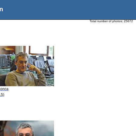
n
Total number of photos:
25672
Conca
15)