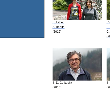
E. Faber
R.
A. Benito
E.
(2016)
C.
(2
S. D. Cutkosky
S.
(2016)
(2