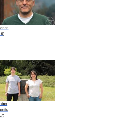
Conca
16)
Faber
enito
17)