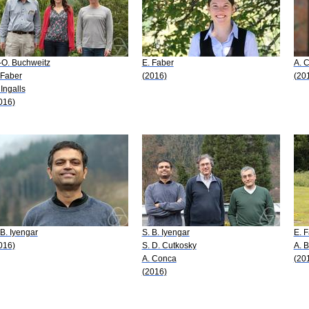
-O. Buchweitz
E. Faber
A. 
 Faber
(2016)
(20
 Ingalls
016)
 B. Iyengar
S. B. Iyengar
E. 
016)
S. D. Cutkosky
A. B
A. Conca
(20
(2016)