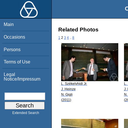
O
Main
Related Photos
Occasions
1
2
3
4
..
8
Persons
Terms of Use
Legal
Notice/Impressum
L. Székelyhidi Jr.
L.
J. Heinze
J.
N. Gigli
N.
(2011)
(2
Extended Search