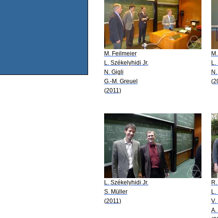
M. Feilmeier
M.
L. Székelyhidi Jr.
L.
N. Gigli
N.
G.-M. Greuel
(2
(2011)
L. Székelyhidi Jr.
R.
S. Müller
L.
(2011)
V.
A.