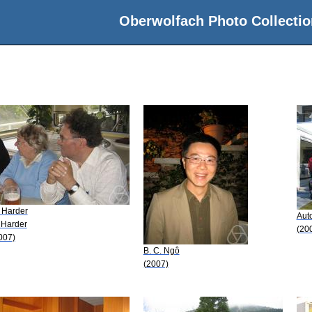
Oberwolfach Photo Collectio
 Harder
Aut
 Harder
(20
007)
B. C. Ngô
(2007)