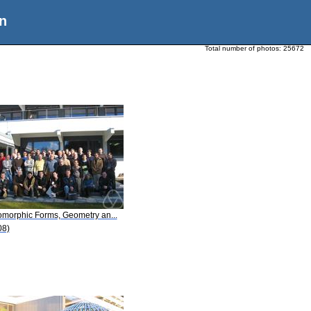
n
Total number of photos:
25672
omorphic Forms, Geometry an...
08)