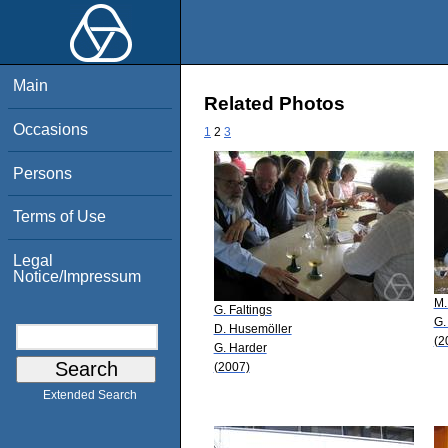
Main
Related Photos
Occasions
1
2
3
Persons
Terms of Use
Legal
Notice/Impressum
M.
G. Faltings
G.
D. Husemöller
(2
G. Harder
(2007)
Extended Search