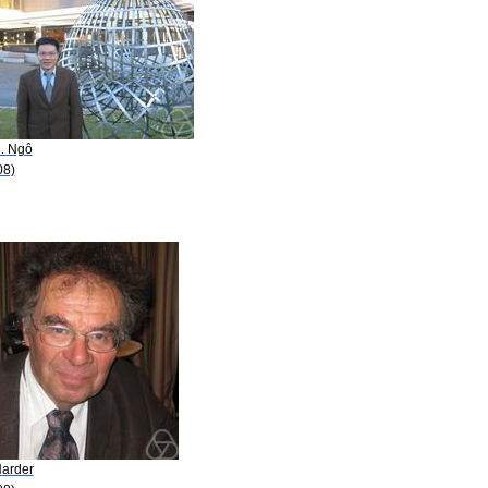
C. Ngô
08)
Harder