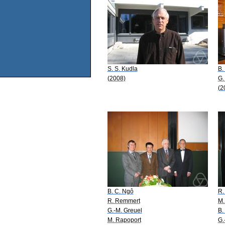
S. S. Kudla
B.
(2008)
G.
(2
B. C. Ngô
R.
R. Remmert
M.
G.-M. Greuel
B.
M. Rapoport
G.