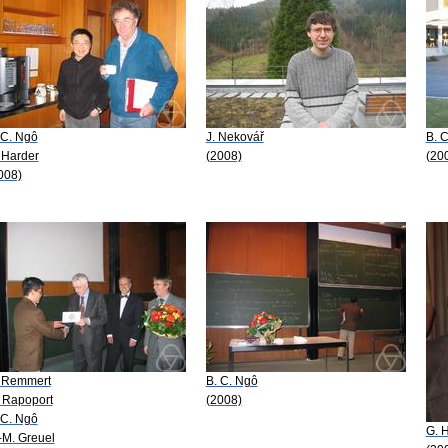
 C. Ngô
J. Nekovář
B. 
 Harder
(2008)
(20
008)
 Remmert
B. C. Ngô
 Rapoport
(2008)
 C. Ngô
G. 
-M. Greuel