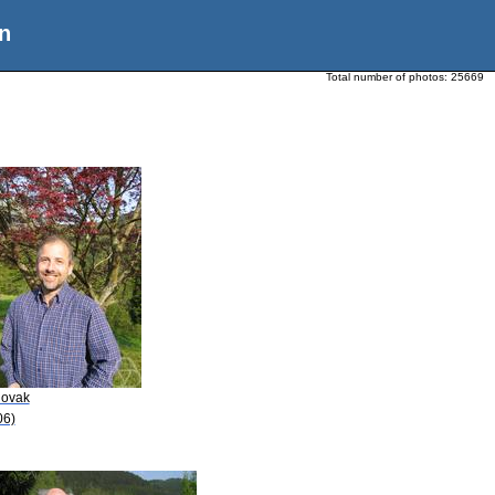
n
Total number of photos:
25669
lovak
06)