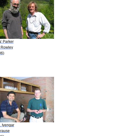
. Parker
. Rowley
06)
. Iyengar
Krause