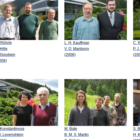
 Röhrle
L. H. Kauffman
C. W
Hille
V. O. Manturov
P. J
 Goodwin
(2006)
(20
006)
 Konstantinova
M. Bate
S. B
 I. Levenshtein
B. M. S. Martin
H. 