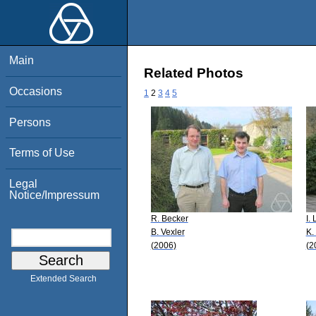
Main
Related Photos
Occasions
1
2
3
4
5
Persons
Terms of Use
Legal
Notice/Impressum
R. Becker
I.
B. Vexler
K.
(2006)
(2
Extended Search