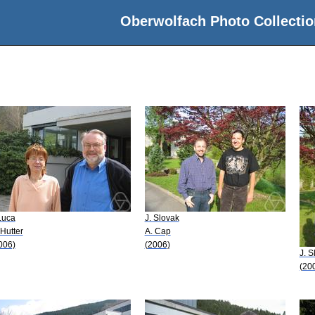
Oberwolfach Photo Collectio
 Luca
J. Slovak
 Hutter
A. Cap
006)
(2006)
J. S
(20