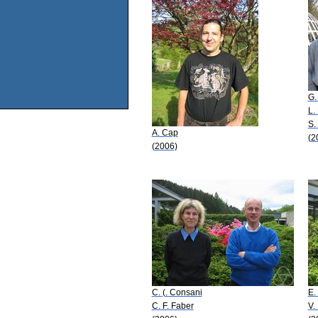
G.
L. 
S.
A. Cap
(2
(2006)
C. (. Consani
E.
C. F. Faber
V.