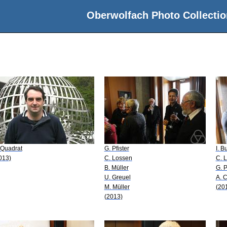
Oberwolfach Photo Collectio
 Quadrat
G. Pfister
I. B
013)
C. Lossen
C. 
B. Müller
G. P
U. Greuel
A. 
M. Müller
(20
(2013)