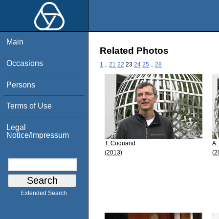
Main
Related Photos
Occasions
1
..
21
22
23
24
25
..
28
Persons
Terms of Use
Legal
Notice/Impressum
T. Coquand
A.
(2013)
(2
Extended Search