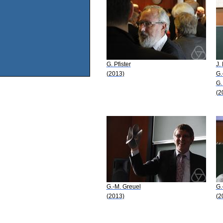
G. Pfister
J.
(2013)
G.
G.
(2
G.-M. Greuel
G.
(2013)
(2