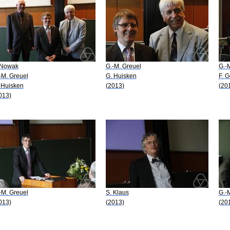
 Nowak
G.-M. Greuel
G.-
-M. Greuel
G. Huisken
F. G
 Huisken
(2013)
(20
013)
-M. Greuel
S. Klaus
G.-
013)
(2013)
(20