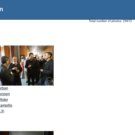
n
Total number of photos:
25672
urban
Lossen
fister
Campillo
13)