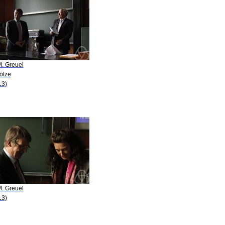
M. Greuel
ötze
13)
M. Greuel
13)