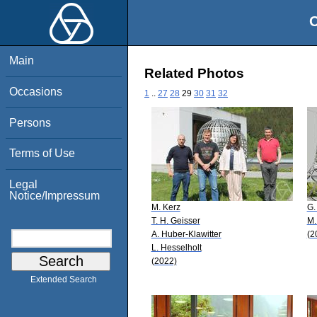
O
Main
Related Photos
Occasions
1
..
27
28
29
30
31
32
Persons
Terms of Use
Legal
Notice/Impressum
M. Kerz
G.
T. H. Geisser
M.
A. Huber-Klawitter
(2
L. Hesselholt
(2022)
Extended Search