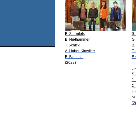
B. Sturmfels
S.
B. Niethammer
G.
T. Schick
B.
A. Huber-Klawitter
T.
B. Fantechi
F.
(2022)
T.
J.
S.
J.
C.
F.
M.
(2