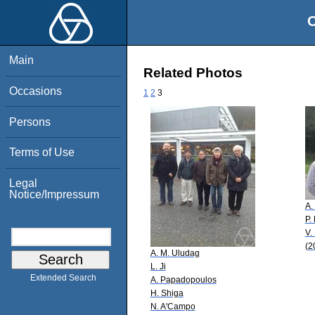
O
Main
Related Photos
Occasions
1
2
3
Persons
Terms of Use
Legal
Notice/Impressum
A.
P.
V.
(2
A. M. Uludag
L. Ji
Extended Search
A. Papadopoulos
H. Shiga
N. A'Campo