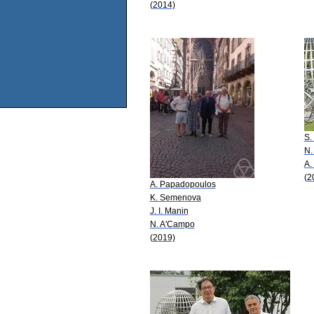
(2014)
S.
N.
A.
(2
A. Papadopoulos
K. Semenova
J. I. Manin
N. A'Campo
(2019)