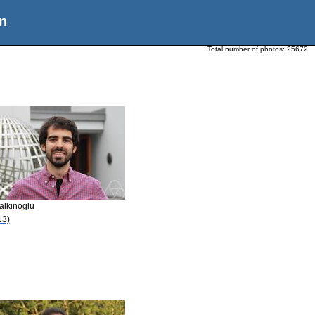
n
Total number of photos:
25672
alkinoglu
13)