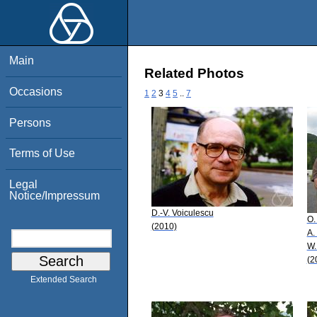
Main
Related Photos
Occasions
1
2
3
4
5
..
7
Persons
Terms of Use
Legal
Notice/Impressum
D.-V. Voiculescu
O.
(2010)
A.
W.
(2
Extended Search