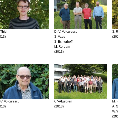
 Thiel
D.-V. Voiculescu
S. 
013)
S. Vaes
(20
S. Echterhoff
M. Rordam
(2013)
-V. Voiculescu
C*-Algebren
M. H
013)
(2013)
A. 
W. 
(20