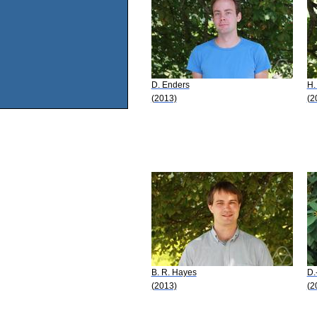
D. Enders
H.
(2013)
(2
B. R. Hayes
D.
(2013)
(2