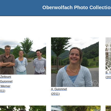
Oberwolfach Photo Collectio
B. Y
 Zeitouni
(20
 Guionnet
 Werner
A. Guionnet
011)
(2011)