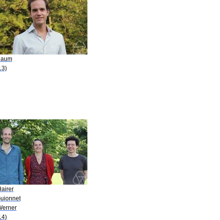
Raum
13)
airer
Guionnet
Werner
14)