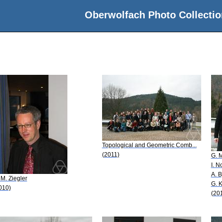
Oberwolfach Photo Collectio
Topological and Geometric Comb...
(2011)
G. M
I. N
A. B
 M. Ziegler
G. K
010)
(20