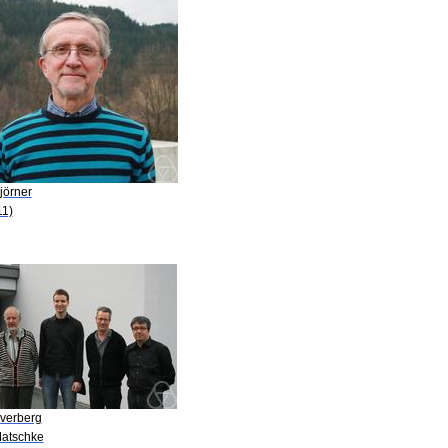
jörner
11)
Tverberg
Matschke