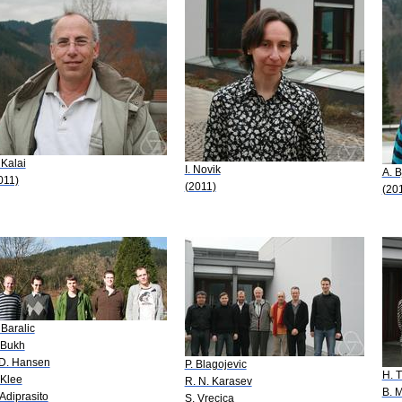
 Kalai
I. Novik
A. B
011)
(2011)
(20
 Baralic
 Bukh
 D. Hansen
P. Blagojevic
H. 
 Klee
R. N. Karasev
B. 
 Adiprasito
S. Vrecica