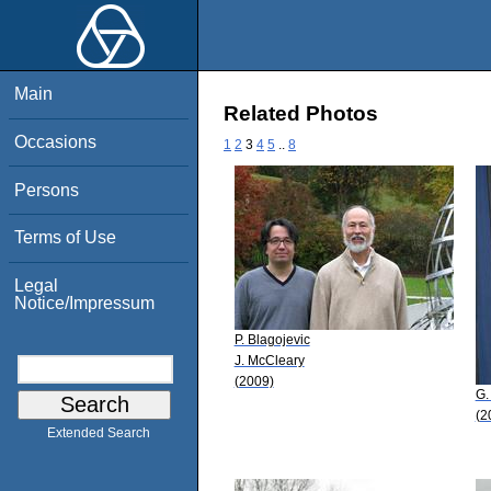
Main
Related Photos
Occasions
1
2
3
4
5
..
8
Persons
Terms of Use
Legal
Notice/Impressum
P. Blagojevic
J. McCleary
(2009)
G.
(2
Extended Search