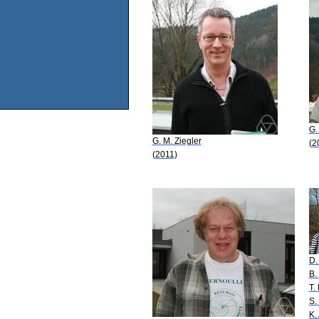
G.
G. M. Ziegler
(2
(2011)
D.
B.
T.
S.
K.