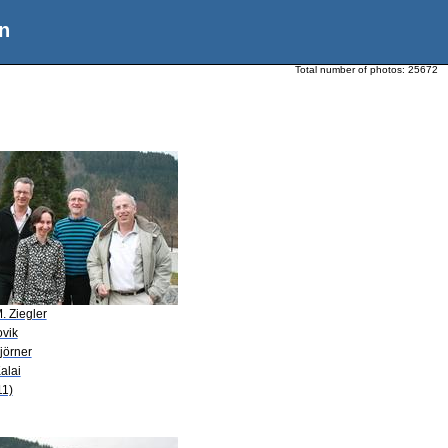
n
Total number of photos:
25672
. Ziegler
ovik
jörner
alai
11)