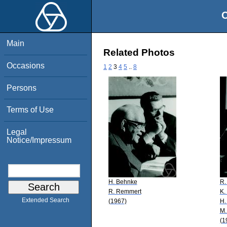
O
Main
Related Photos
Occasions
1
2
3
4
5
..
8
Persons
Terms of Use
Legal
Notice/Impressum
H. Behnke
R.
R. Remmert
K.
Extended Search
(1967)
H.
M.
(1