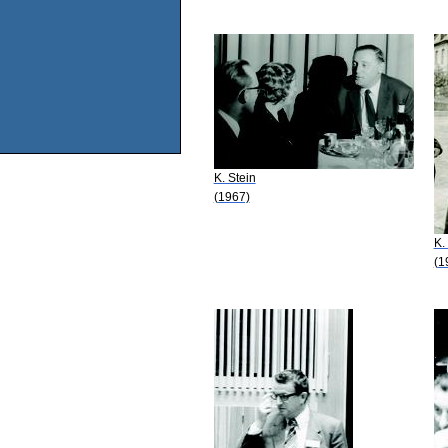
K. Stein
(1967)
K.
(1