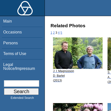
Main
Related Photos
Occasions
1
2
3
4
5
Persons
Terms of Use
Legal
Notice/Impressum
J. I. Magnússon
S.
D. Barlet
A.
(2013)
(2
Extended Search