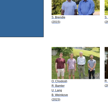
S. Brendle
S.
(2015)
(2
R.
O. Chodosh
(2
R. Bamler
U. Lang
B. Weinkove
(2023)