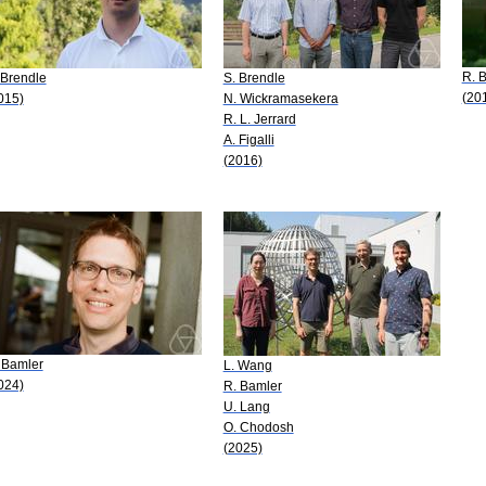
R. 
 Brendle
S. Brendle
(20
015)
N. Wickramasekera
R. L. Jerrard
A. Figalli
(2016)
 Bamler
L. Wang
024)
R. Bamler
U. Lang
O. Chodosh
(2025)