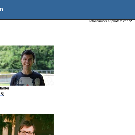
n
Total number of photos:
25672
tadler
15)