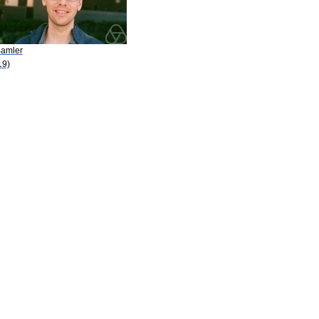
Bamler
19)