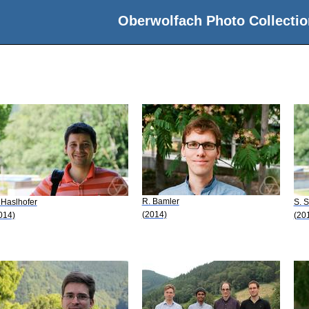
Oberwolfach Photo Collectio
R. Bamler
 Haslhofer
S. S
(2014)
014)
(20