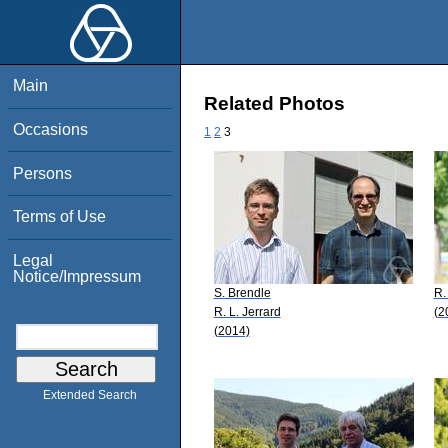
Main
Related Photos
Occasions
1
2
3
Persons
Terms of Use
Legal
Notice/Impressum
S. Brendle
R.
R. L. Jerrard
(2
(2014)
Extended Search