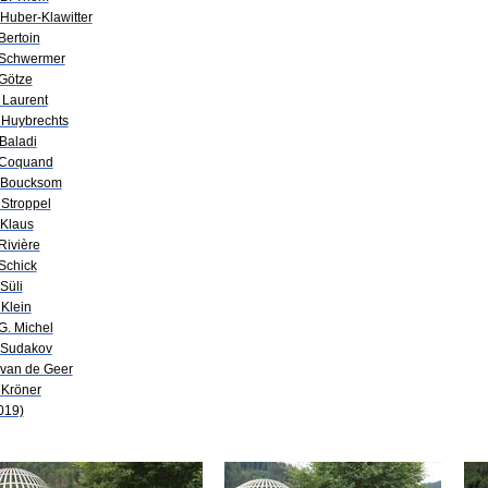
 Huber-Klawitter
 Bertoin
 Schwermer
 Götze
 Laurent
 Huybrechts
 Baladi
 Coquand
 Boucksom
 Stroppel
 Klaus
 Rivière
 Schick
 Süli
 Klein
 G. Michel
 Sudakov
 van de Geer
 Kröner
019)