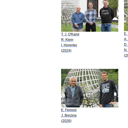
E.
T. J. O'Kane
A.
R. Klein
D.
I. Horenko
N.
(2024)
(2
E. Feireisl
J. Brezina
(2026)