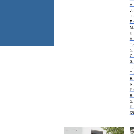
A.
J.
J.
F.
M.
D.
V.
T.
S.
C.
S.
T.
T.
E.
R.
P.
B.
S.
D.
(2