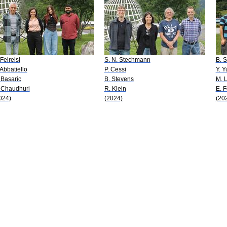
 Feireisl
S. N. Stechmann
B. 
 Abbatiello
P. Cessi
Y. 
 Basaric
B. Stevens
M. 
 Chaudhuri
R. Klein
E. F
024)
(2024)
(20