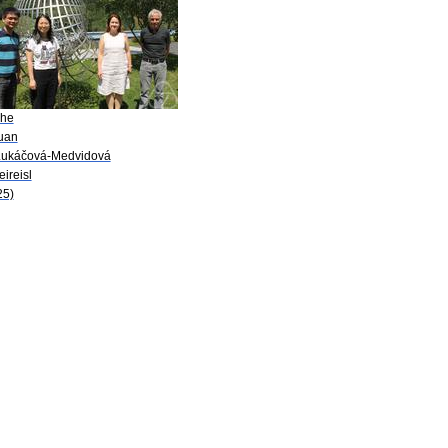
She
Yuan
Lukáčová-Medvidová
eireisl
25)