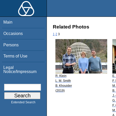
Main
Related Photos
Occasions
1
2
3
Persons
Terms of Use
Legal
Notice/Impressum
R. Klein
E.
L. M. Smith
F.
B. Khouider
M.
(2019)
B.
J.
G.
Extended Search
F.
M.
A.