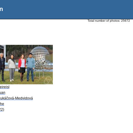
n
Total number of photos:
25672
eireisl
Yuan
Lukáčová-Medvidová
She
22)