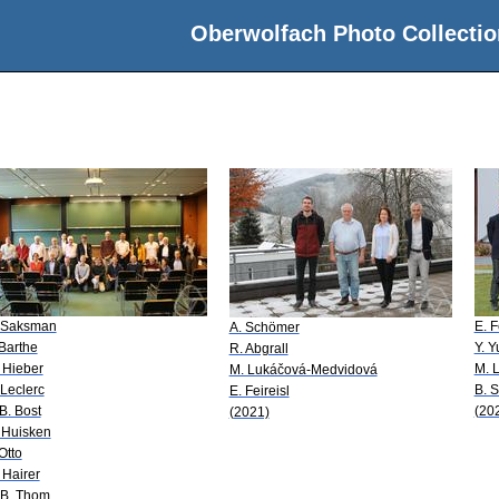
Oberwolfach Photo Collectio
 Saksman
E. F
A. Schömer
 Barthe
Y. 
R. Abgrall
 Hieber
M. 
M. Lukáčová-Medvidová
 Leclerc
B. 
E. Feireisl
-B. Bost
(20
(2021)
 Huisken
 Otto
 Hairer
 B. Thom