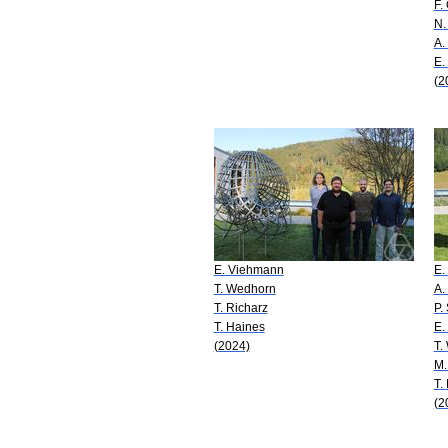
F.
N.
A.
E.
(2
E. Viehmann
E.
T. Wedhorn
A.
T. Richarz
P.
T. Haines
E.
(2024)
T.
M.
T.
(2