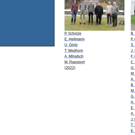
P. Scholze
B.
E. Hellmann
P.
U. Görtz
S.
T. Wedhorn
J.
A. Mihatsch
F.
M. Rapoport
C.
(2022)
G.
M.
A. 
B.
M.
G.
A.
E.
A.
J.
T.
E.