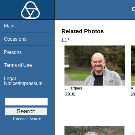
O
Main
Related Photos
Occasions
1
2
3
Persons
Terms of Use
Legal
Notice/Impressum
L. Fargues
A.
(2016)
(2
Extended Search