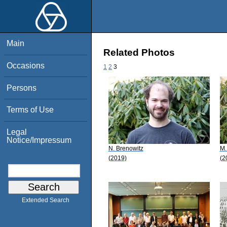
Main
Related Photos
Occasions
1
2
3
Persons
Terms of Use
Legal
Notice/Impressum
N. Brenowitz
M.
(2019)
(2
Extended Search