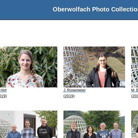
Oberwolfach Photo Collectio
 Hirt
J. Rosemeier
M. 
019)
(2019)
(20