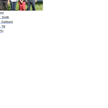
orn
. Smith
. Dalibard
 Titi
25)