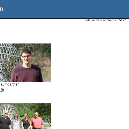
n
Total number of photos:
25672
Baumgartner
19)