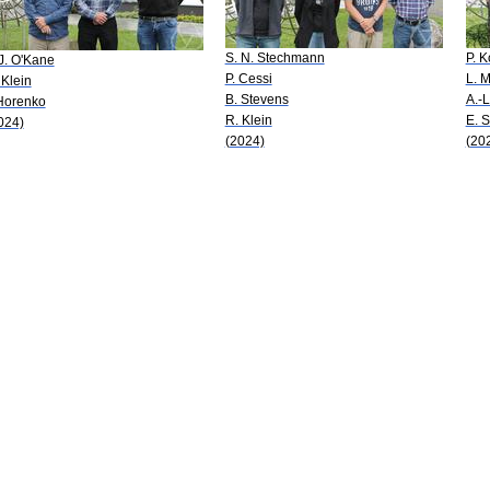
S. N. Stechmann
P. K
 J. O'Kane
P. Cessi
L. M
 Klein
B. Stevens
A.-L
 Horenko
R. Klein
E. S.
024)
(2024)
(20