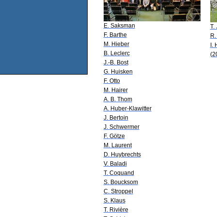
E. Saksman
T.
F. Barthe
R.
M. Hieber
I.
B. Leclerc
(2
J.-B. Bost
G. Huisken
F. Otto
M. Hairer
A. B. Thom
A. Huber-Klawitter
J. Bertoin
J. Schwermer
F. Götze
M. Laurent
D. Huybrechts
V. Baladi
T. Coquand
S. Boucksom
C. Stroppel
S. Klaus
T. Rivière