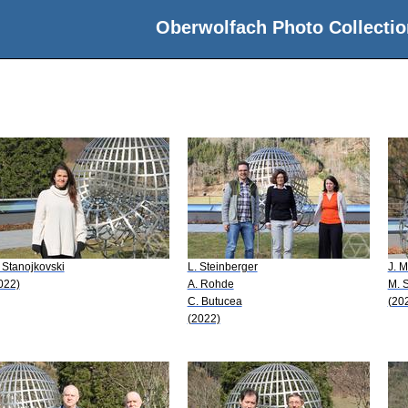
Oberwolfach Photo Collectio
 Stanojkovski
L. Steinberger
J. 
022)
A. Rohde
M. 
C. Butucea
(20
(2022)