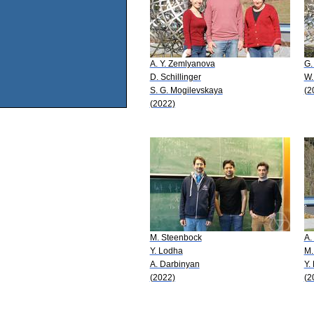
A. Y. Zemlyanova
G.
D. Schillinger
W.
S. G. Mogilevskaya
(2
(2022)
M. Steenbock
A.
Y. Lodha
M.
A. Darbinyan
Y.
(2022)
(2