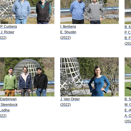
 P. Curbera
I. Itenberg
B. 
 J. Ricker
E. Shustin
P. 
022)
(2022)
B. 
(20
 Darbinyan
J. Van Order
B. S
 Steenbock
(2022)
M. G
 Lodha
E.-
022)
A. 
(20