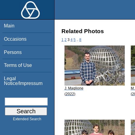
Main
Related Photos
Occasions
1
2
3
4
5
..
8
Persons
Terms of Use
Legal
Notice/Impressum
J. Maglione
M.
(2022)
(2
Extended Search