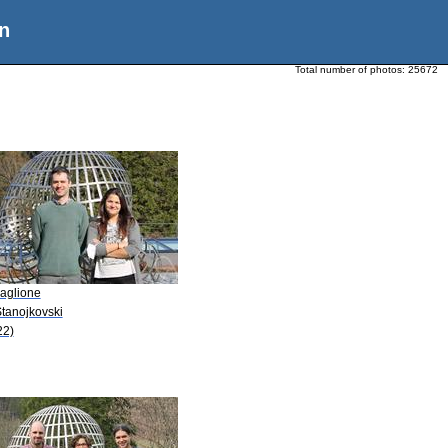
n
Total number of photos:
25672
Maglione
Stanojkovski
22)