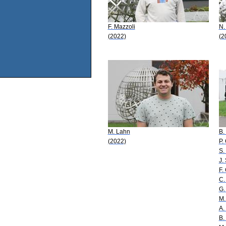
F. Mazzoli
N.
(2022)
(2
M. Lahn
B.
(2022)
P.
S.
J.
F.
C.
G.
M.
A. 
B.