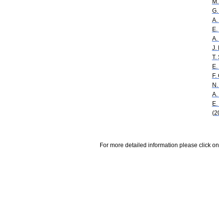
M.
G.
A.
E.
A.
J.
T.
E.
F.
N.
A.
E.
(2
For more detailed information please click on