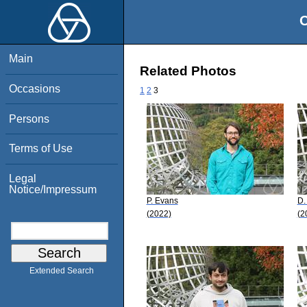
O
Main
Related Photos
Occasions
1
2
3
Persons
Terms of Use
Legal
Notice/Impressum
P. Evans
D.
(2022)
(2
Extended Search