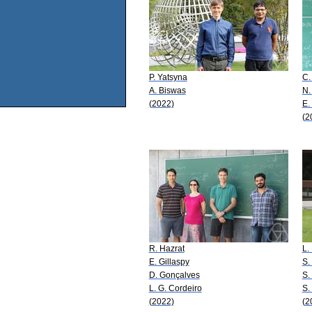
P. Yatsyna
C.
A. Biswas
N.
(2022)
E.
(2
R. Hazrat
L.
E. Gillaspy
S.
D. Gonçalves
S.
L. G. Cordeiro
S.
(2022)
(2