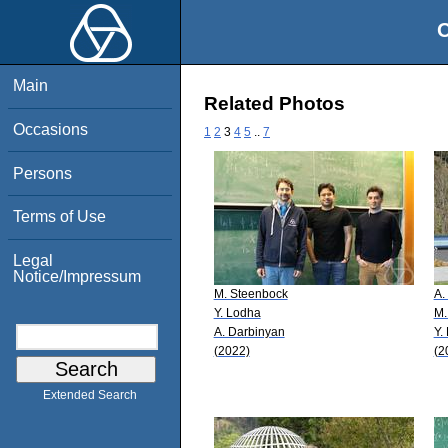
O
Main
Related Photos
Occasions
1
2
3
4
5
..
7
Persons
Terms of Use
Legal
Notice/Impressum
M. Steenbock
A.
Y. Lodha
M.
A. Darbinyan
Y.
(2022)
(2
Extended Search