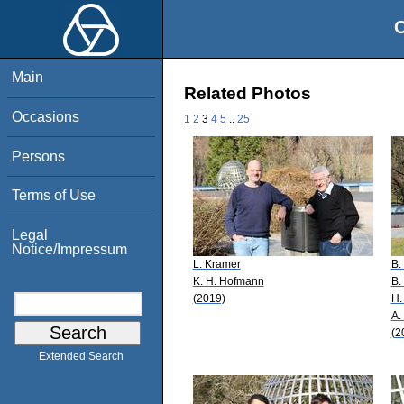
O
Main
Related Photos
Occasions
1
2
3
4
5
..
25
Persons
Terms of Use
Legal
Notice/Impressum
L. Kramer
B.
K. H. Hofmann
B.
(2019)
H.
A.
(2
Extended Search