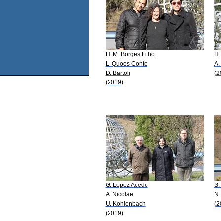
H. M. Borges Filho
H.
L. Quoos Conte
A. 
D. Bartoli
(2
(2019)
G. Lopez Acedo
S.
A. Nicolae
N.
U. Kohlenbach
(2
(2019)