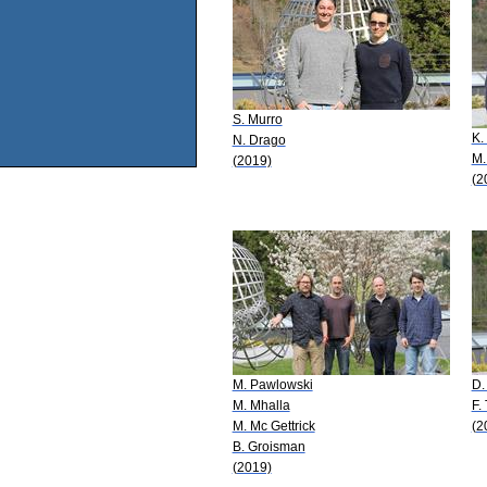
S. Murro
K.
N. Drago
M.
(2019)
(2
M. Pawlowski
D.
M. Mhalla
F. 
M. Mc Gettrick
(2
B. Groisman
(2019)