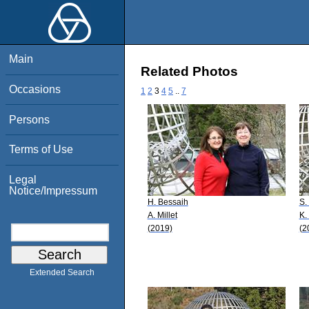
Main
Related Photos
Occasions
1
2
3
4
5
..
7
Persons
Terms of Use
Legal
Notice/Impressum
H. Bessaih
S.
A. Millet
K.
(2019)
(2
Extended Search