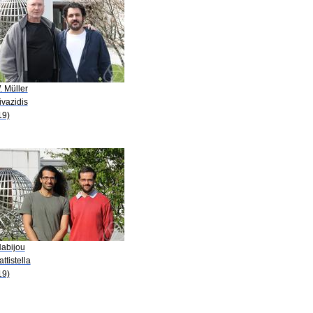
. Müller
ivazidis
19)
Nabijou
attistella
19)