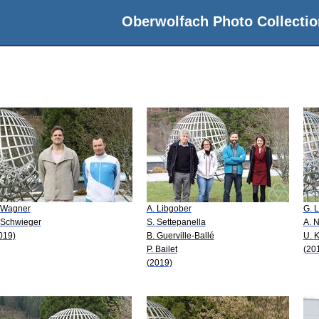
Oberwolfach Photo Collectio
 Wagner
A. Libgober
G. 
 Schwieger
S. Settepanella
A. N
019)
B. Guerville-Ballé
U. 
P. Bailet
(20
(2019)