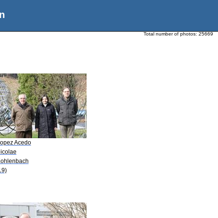
n
Total number of photos:
25669
Lopez Acedo
icolae
Kohlenbach
19)