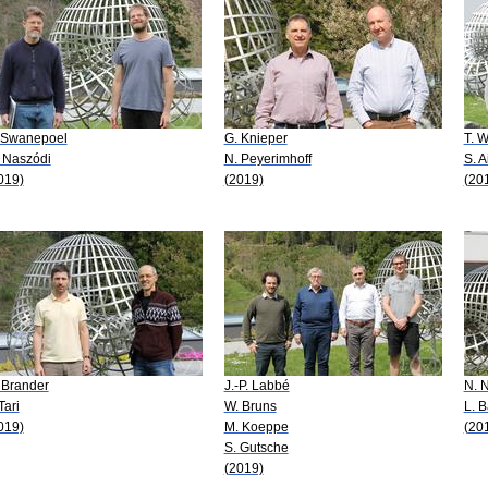
 Swanepoel
G. Knieper
T. W
 Naszódi
N. Peyerimhoff
S. A
019)
(2019)
(20
 Brander
J.-P. Labbé
N. 
Tari
W. Bruns
L. B
019)
M. Koeppe
(20
S. Gutsche
(2019)