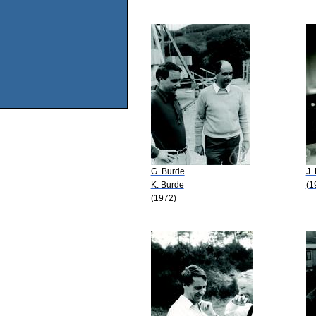
G. Burde
J.
K. Burde
(1
(1972)