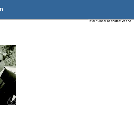
n
Total number of photos:
25672