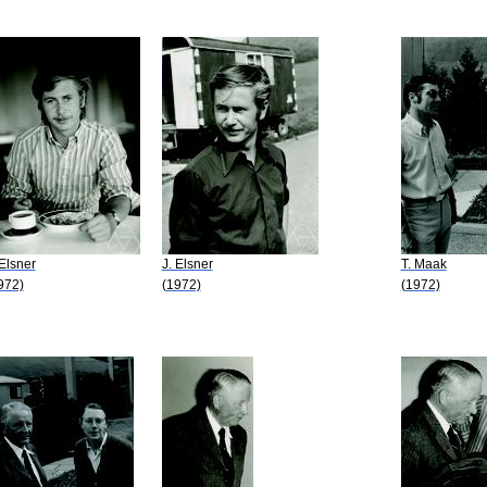
 Elsner
J. Elsner
T. Maak
972)
(1972)
(1972)