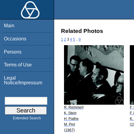
Main
Related Photos
Occasions
1
2
3
4
5
..
9
Persons
Terms of Use
Legal
Notice/Impressum
R. Remmert
F.
K. Stein
F.
Extended Search
H. Flathe
K.
M. Pinl
(1
(1967)