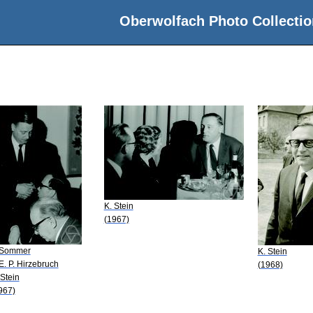
Oberwolfach Photo Collectio
K. Stein
(1967)
 Sommer
K. Stein
 E. P. Hirzebruch
(1968)
 Stein
967)