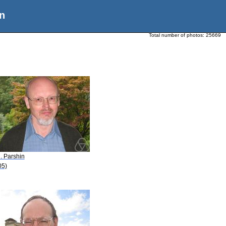
n
Total number of photos:
25669
. Parshin
05)