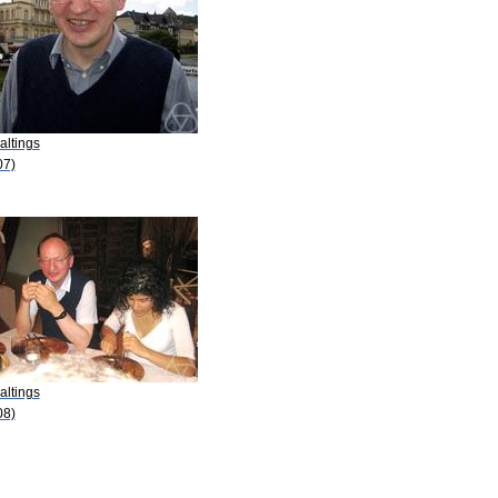
altings
07)
altings
08)