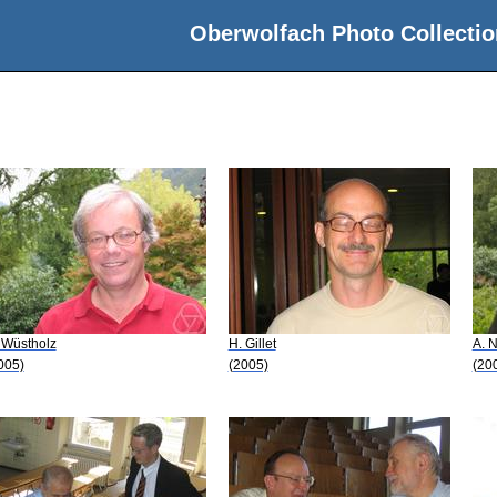
Oberwolfach Photo Collectio
 Wüstholz
H. Gillet
A. N
005)
(2005)
(20