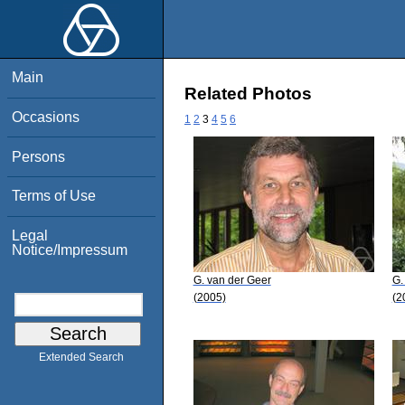
Main
Related Photos
Occasions
1
2
3
4
5
6
Persons
Terms of Use
Legal
Notice/Impressum
G. van der Geer
G.
(2005)
(2
Extended Search