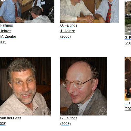
 Faltings
G. Faltings
 Heinze
J. Heinze
 M. Ziegler
(2006)
G. F
006)
(20
G. F
(20
 van der Geer
G. Faltings
008)
(2008)