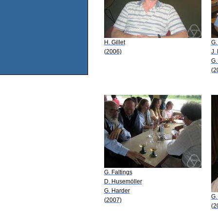
H. Gillet
G.
(2006)
J.
G.
(2
G. Faltings
D. Husemöller
G. Harder
G.
(2007)
(2