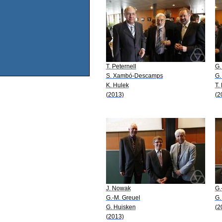
T. Peternell
G.
S. Xambó-Descamps
G.
K. Hulek
T.
(2013)
(2
J. Nowak
G.
G.-M. Greuel
G.
G. Huisken
(2
(2013)