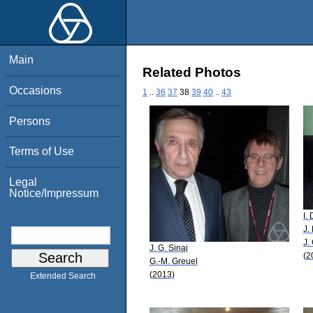
Main
Related Photos
Occasions
1
..
36
37
38
39
40
..
43
Persons
Terms of Use
Legal
Notice/Impressum
I.
J.
J.
J. G. Sinai
(2
G.-M. Greuel
(2013)
Extended Search