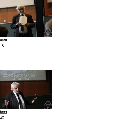
Jäger
13)
Jäger
13)