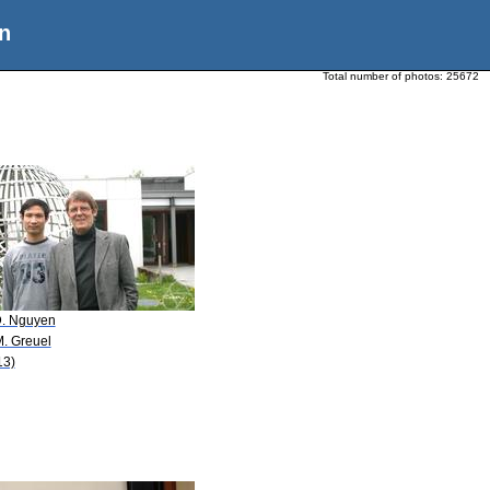
n
Total number of photos:
25672
D. Nguyen
M. Greuel
13)