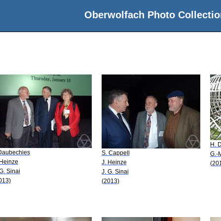
Oberwolfach Photo Collectio
H. 
 Daubechies
S. Cappell
G.-
 Heinze
J. Heinze
(20
 G. Sinai
J. G. Sinai
013)
(2013)