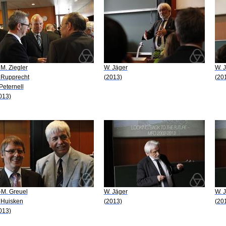
 M. Ziegler
W. Jäger
W. 
 Rupprecht
(2013)
(20
 Peternell
013)
-M. Greuel
W. Jäger
W. 
 Huisken
(2013)
(20
013)