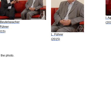
I. A
 Beutelspacher
(20
 Führer
015)
L. Führer
(2015)
 the photo.