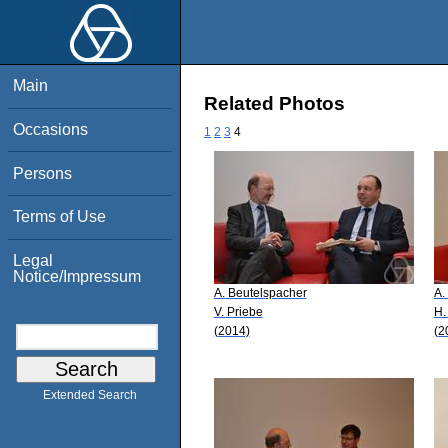
Main
Related Photos
Occasions
1
2
3
4
Persons
Terms of Use
Legal
Notice/Impressum
A. Beutelspacher
A.
V. Priebe
H.
(2014)
(2
Extended Search