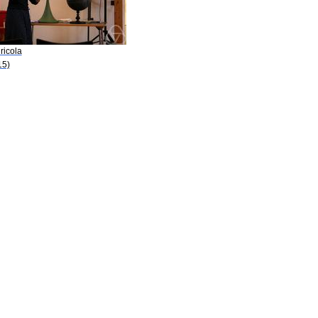
gricola
15)