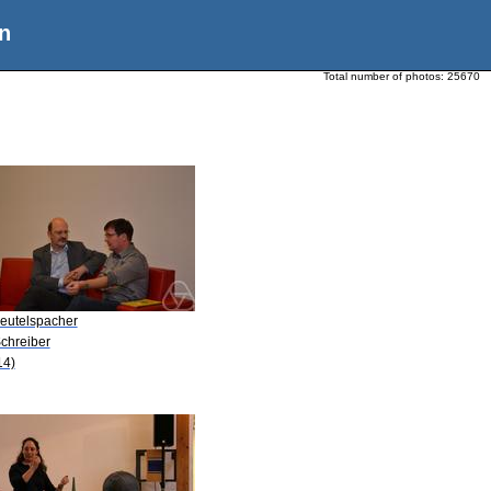
n
Total number of photos:
25670
Beutelspacher
Schreiber
14)