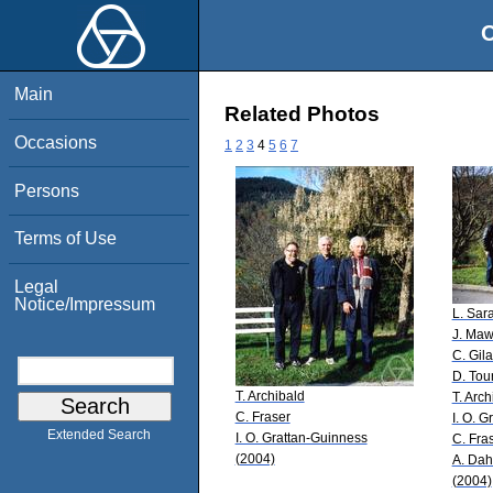
O
Main
Related Photos
Occasions
1
2
3
4
5
6
7
Persons
Terms of Use
Legal
Notice/Impressum
L. Sar
J. Maw
C. Gila
D. Tou
T. Archibald
T. Arch
C. Fraser
I. O. 
Extended Search
I. O. Grattan-Guinness
C. Fra
(2004)
A. Da
(2004)