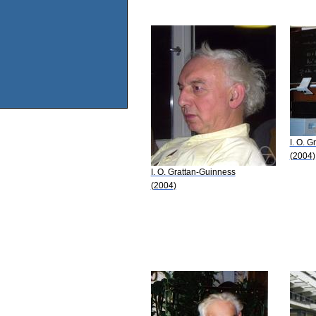
I. O. 
(2004)
I. O. Grattan-Guinness
(2004)