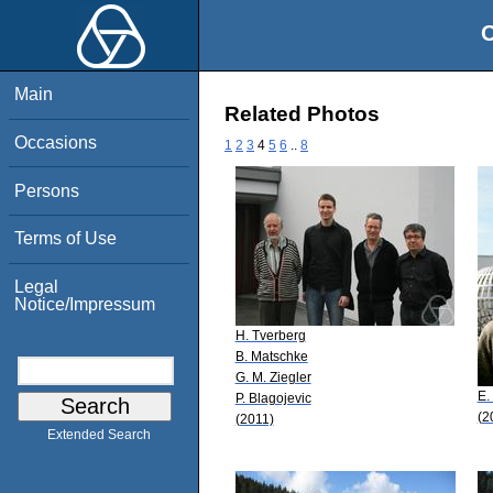
O
Main
Related Photos
Occasions
1
2
3
4
5
6
..
8
Persons
Terms of Use
Legal
Notice/Impressum
H. Tverberg
B. Matschke
G. M. Ziegler
E.
P. Blagojevic
(2
(2011)
Extended Search