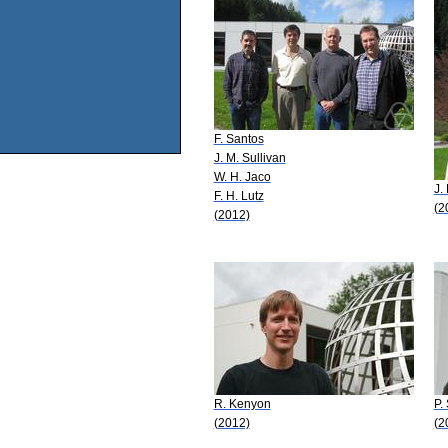
F. Santos
J. M. Sullivan
W. H. Jaco
J.
F. H. Lutz
(2
(2012)
R. Kenyon
P.
(2012)
(2