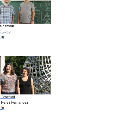
ainshtein
Shapiro
19)
. Bracciali
E. Pérez Fernández
19)