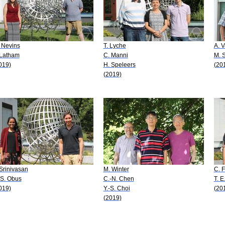
 Nevins
T. Lyche
A. V
 Latham
C. Manni
M. 
019)
H. Speleers
(20
(2019)
 Srinivasan
M. Winter
C. F
 S. Obus
C.-N. Chen
T. 
019)
Y.-S. Choi
(20
(2019)