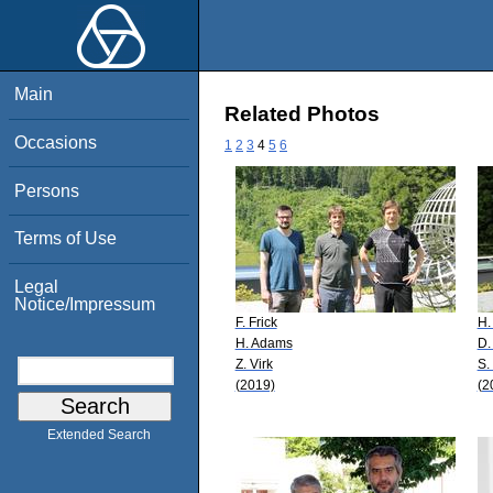
Main
Related Photos
Occasions
1
2
3
4
5
6
Persons
Terms of Use
Legal
Notice/Impressum
F. Frick
H.
H. Adams
D.
Z. Virk
S.
(2019)
(2
Extended Search