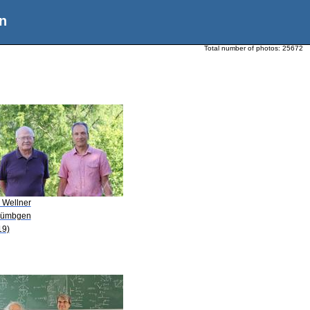
n
Total number of photos:
25672
. Wellner
Dümbgen
19)