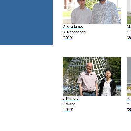
V. Kharlamov
M.
R. Rasdeaconu
P.
(2019)
(2
J. Klüners
P.
J. Wang
A.
(2019)
(2