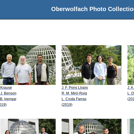
Oberwolfach Photo Collectio
 Krause
J. F. Pons Llopis
J. A
 J. Benson
R. M. Miró-Roig
L. 
 B. Iyengar
L. Costa Farras
(20
019)
(2019)