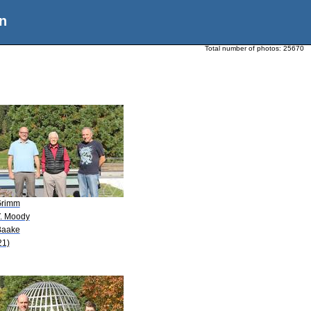
n
Total number of photos:
25670
Grimm
V. Moody
Baake
21)