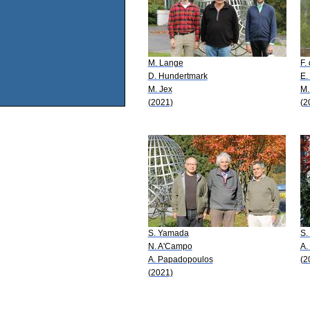
M. Lange
F.
D. Hundertmark
E.
M. Jex
M.
(2021)
(2
S. Yamada
S.
N. A'Campo
A.
A. Papadopoulos
(2
(2021)