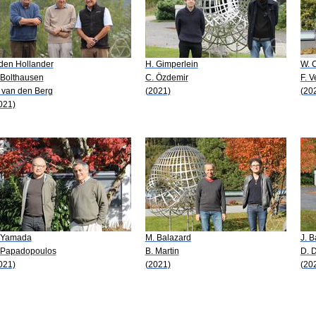
 den Hollander
H. Gimperlein
W. 
 Bolthausen
C. Özdemir
F. 
 van den Berg
(2021)
(20
021)
 Yamada
M. Balazard
J. B
 Papadopoulos
B. Martin
D. 
021)
(2021)
(20