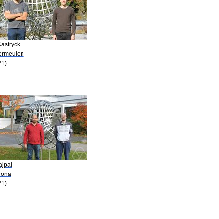
Castryck
Vermeulen
21)
ajpai
Dona
21)