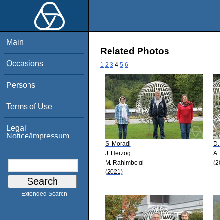
Main
Related Photos
Occasions
1
2
3
4
5
6
Persons
Terms of Use
Legal
Notice/Impressum
S. Moradi
D.
J. Herzog
A.
M. Rahimbeigi
(2
(2021)
Extended Search