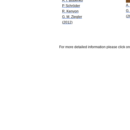
A. I. Bobenko
A.
P. Schröder
G.
R. Kenyon
(2
G. M. Ziegler
(2012)
For more detailed information please click on