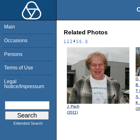
O
Main
Related Photos
Occasions
1
2
3
4
5
6
..
9
Persons
Terms of Use
D.
Legal
B.
Notice/Impressum
T.
S.
K.
J. Pach
(2
(2011)
Extended Search