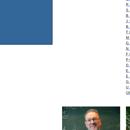
R.
S.
B.
J.
B.
T.
M.
G.
N.
F.
P.
D.
E
E.
G.
U.
(2