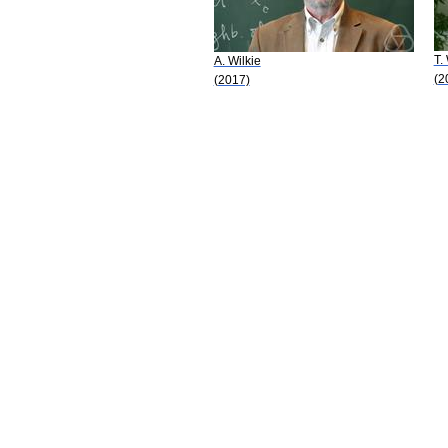
T.
A. Wilkie
(2
(2017)