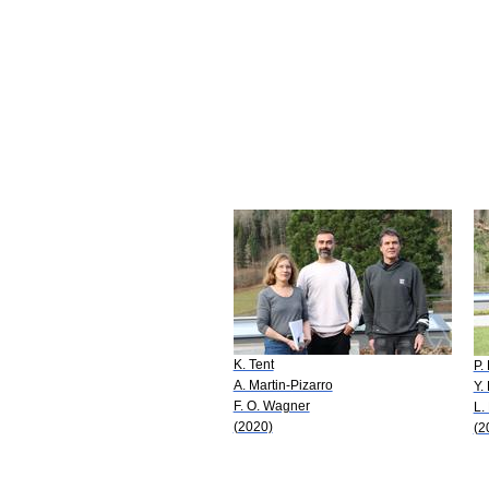
K. Tent
P.
A. Martin-Pizarro
Y.
F. O. Wagner
L.
(2020)
(2