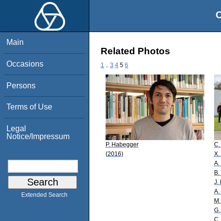
O
Main
Related Photos
Occasions
1
..
3
4
5
6
Persons
Terms of Use
Legal
Notice/Impressum
P. Habegger
C.
(2016)
X.
A.
B.
J.
A.
Extended Search
M.
G.
C.