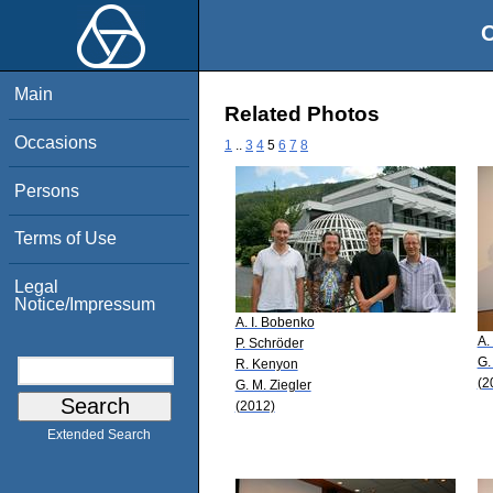
O
Main
Related Photos
Occasions
1
..
3
4
5
6
7
8
Persons
Terms of Use
Legal
Notice/Impressum
A. I. Bobenko
A.
P. Schröder
G.
R. Kenyon
(2
G. M. Ziegler
(2012)
Extended Search