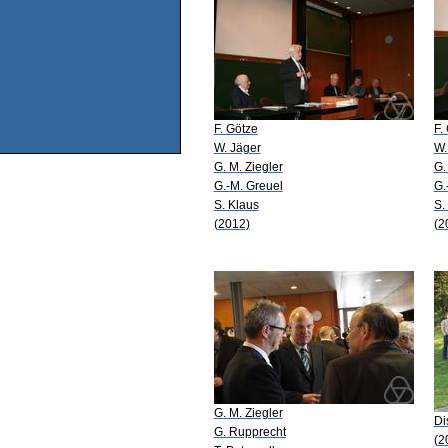
F. Götze
F.
W. Jäger
W.
G. M. Ziegler
G.
G.-M. Greuel
G.
S. Klaus
S.
(2012)
(2
G. M. Ziegler
Di
G. Rupprecht
(2