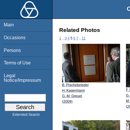
O
Main
Related Photos
Occasions
1
..
3
4
5
6
7
..
11
Persons
Terms of Use
Legal
Notice/Impressum
B. Pischetsrieder
F.
H. Kagermann
G.
G.-M. Greuel
M.
(2009)
(2
Extended Search