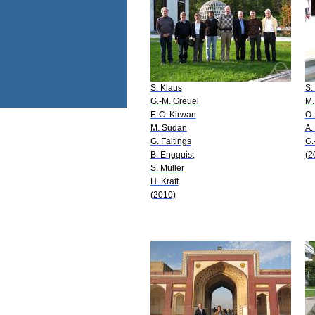
S. Klaus
S.
G.-M. Greuel
M.
F. C. Kirwan
O.
M. Sudan
A.
G. Faltings
G.
B. Engquist
(2
S. Müller
H. Kraft
(2010)