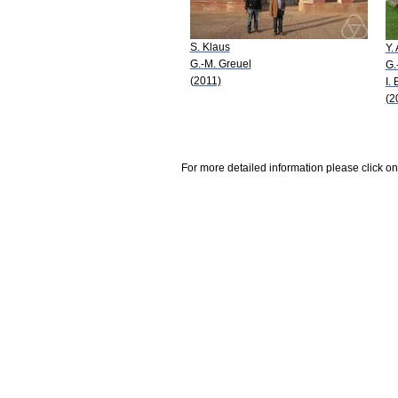
S. Klaus
Y.
G.-M. Greuel
G.
(2011)
I.
(2
For more detailed information please click on