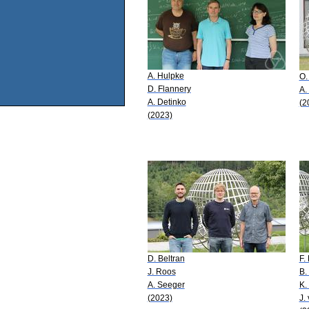
A. Hulpke
O.
D. Flannery
A.
A. Detinko
(2
(2023)
D. Beltran
F.
J. Roos
B.
A. Seeger
K.
(2023)
J.