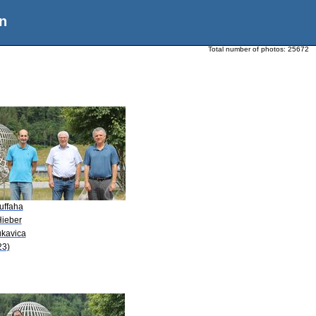
n
Total number of photos:
25672
uffaha
Hieber
ukavica
23)