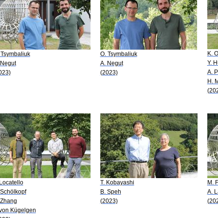
K. 
 Tsymbaliuk
O. Tsymbaliuk
Y. 
 Negut
A. Negut
A. 
023)
(2023)
H. 
(20
 Locatello
T. Kobayashi
M. F
 Schölkopf
B. Speh
A. 
 Zhang
(2023)
(20
 von Kügelgen