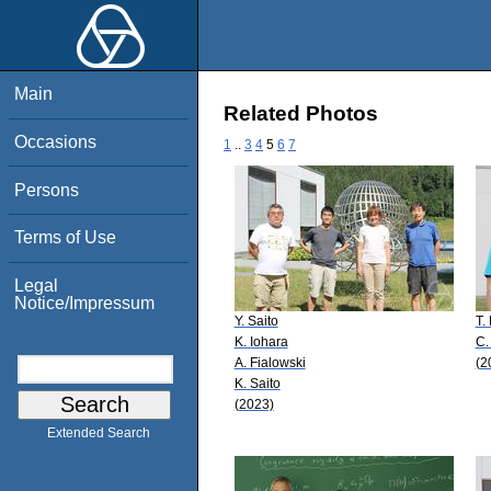
Main
Related Photos
Occasions
1
..
3
4
5
6
7
Persons
Terms of Use
Legal
Notice/Impressum
Y. Saito
T.
K. Iohara
C.
A. Fialowski
(2
K. Saito
(2023)
Extended Search