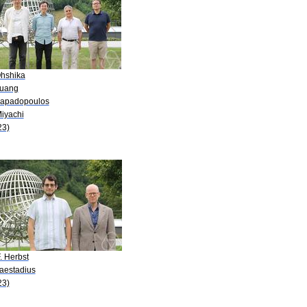
Ohshika
Huang
Papadopoulos
Miyachi
23)
. Herbst
Laestadius
23)