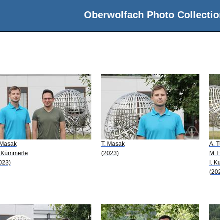
Oberwolfach Photo Collectio
 Masak
T. Masak
A. T
 Kümmerle
(2023)
M. 
023)
I. K
(20