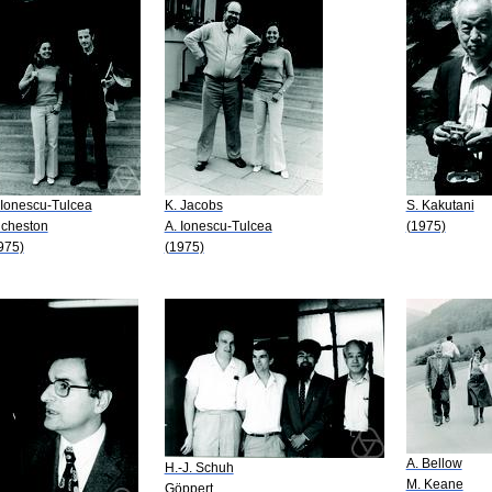
 Ionescu-Tulcea
K. Jacobs
S. Kakutani
cheston
A. Ionescu-Tulcea
(1975)
975)
(1975)
A. Bellow
H.-J. Schuh
M. Keane
Göppert