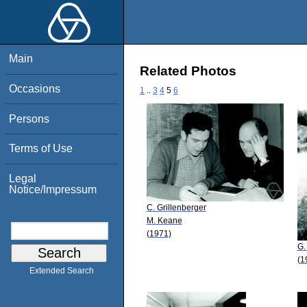
Main
Related Photos
Occasions
1
..
3
4
5
6
Persons
Terms of Use
Legal
Notice/Impressum
C. Grillenberger
M. Keane
(1971)
G.
(1
Extended Search