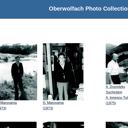
Oberwolfach Photo Collectio
A. Dvoretzky
Sucheston
A. Ionescu-Tu
 Maruyama
G. Maruyama
(1975)
973)
(1973)