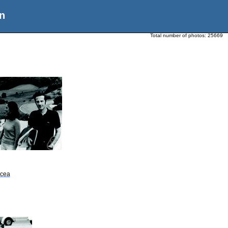
n
Total number of photos:
25669
lcea