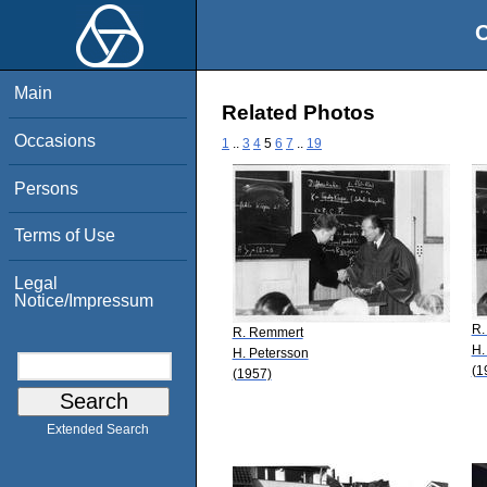
O
Main
Related Photos
Occasions
1
..
3
4
5
6
7
..
19
Persons
Terms of Use
Legal
Notice/Impressum
R.
R. Remmert
H.
H. Petersson
(1
(1957)
Extended Search