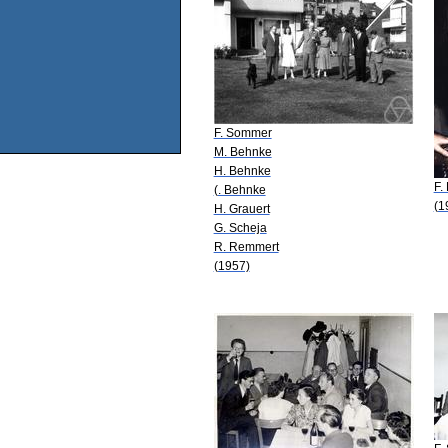
F. Sommer
M. Behnke
H. Behnke
F.
(. Behnke
(1
H. Grauert
G. Scheja
R. Remmert
(1957)