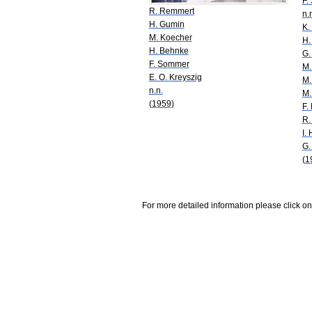
F.
R. Remmert
n.
H. Gumin
K.
M. Koecher
H.
H. Behnke
G.
F. Sommer
M.
E. O. Kreyszig
M.
n.n.
M.
(1959)
F.
R.
I.
G.
(1
For more detailed information please click on