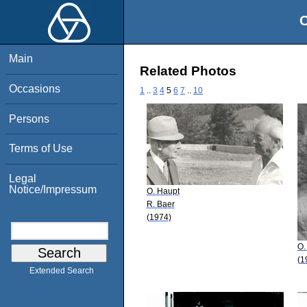
O
Main
Related Photos
Occasions
1
..
3
4
5
6
7
..
10
Persons
Terms of Use
Legal
Notice/Impressum
O. Haupt
R. Baer
(1974)
O.
(1
Extended Search