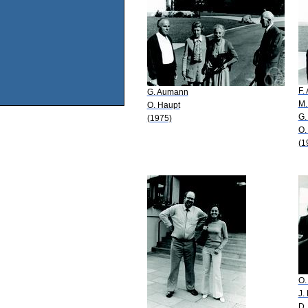
F.
G. Aumann
M.
O. Haupt
G.
(1975)
O.
(1
O.
J.
D.