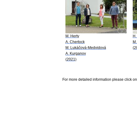
M. Herty
H.
A. Chertock
M.
M. Lukáčová-Medvidová
(2
A. Kurganov
(2021)
For more detailed information please click on