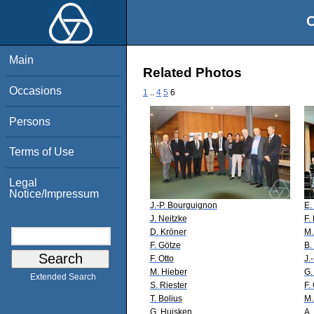
O
Main
Related Photos
Occasions
1
..
4
5
6
Persons
Terms of Use
Legal
Notice/Impressum
J.-P. Bourguignon
E.
J. Neitzke
F.
D. Kröner
M.
F. Götze
B.
F. Otto
J.
M. Hieber
G.
Extended Search
S. Riester
F.
T. Bolius
M.
G. Huisken
A.