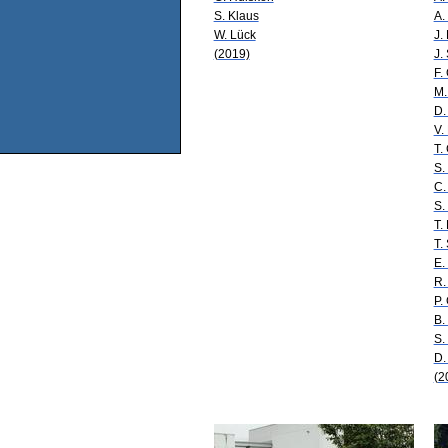
S. Klaus
A.
W. Lück
J.
(2019)
J.
F.
M.
D.
V.
T.
S.
C.
S.
T.
T.
E.
R.
P.
B.
S.
D.
(2